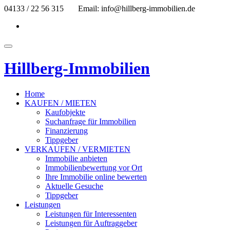
Skip
04133 / 22 56 315
Email: info@hillberg-immobilien.de
to
fa-
content
facebook
Toggle
navigation
Hillberg-Immobilien
Home
KAUFEN / MIETEN
Kaufobjekte
Suchanfrage für Immobilien
Finanzierung
Tippgeber
VERKAUFEN / VERMIETEN
Immobilie anbieten
Immobilienbewertung vor Ort
Ihre Immobilie online bewerten
Aktuelle Gesuche
Tippgeber
Leistungen
Leistungen für Interessenten
Leistungen für Auftraggeber