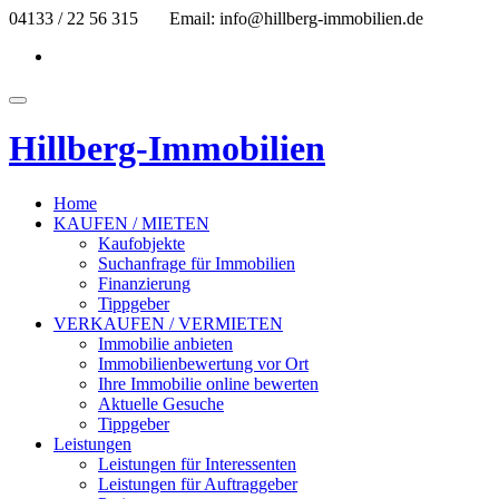
Skip
04133 / 22 56 315
Email: info@hillberg-immobilien.de
to
fa-
content
facebook
Toggle
navigation
Hillberg-Immobilien
Home
KAUFEN / MIETEN
Kaufobjekte
Suchanfrage für Immobilien
Finanzierung
Tippgeber
VERKAUFEN / VERMIETEN
Immobilie anbieten
Immobilienbewertung vor Ort
Ihre Immobilie online bewerten
Aktuelle Gesuche
Tippgeber
Leistungen
Leistungen für Interessenten
Leistungen für Auftraggeber