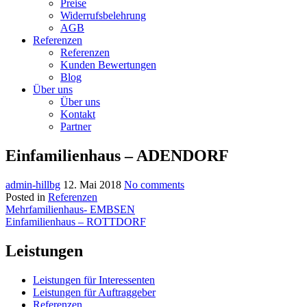
Preise
Widerrufsbelehrung
AGB
Referenzen
Referenzen
Kunden Bewertungen
Blog
Über uns
Über uns
Kontakt
Partner
Einfamilienhaus – ADENDORF
admin-hillbg
12. Mai 2018
No comments
Posted in
Referenzen
Beitragsnavigation
Mehrfamilienhaus- EMBSEN
Einfamilienhaus – ROTTDORF
Leistungen
Leistungen für Interessenten
Leistungen für Auftraggeber
Referenzen