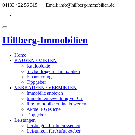
Skip
04133 / 22 56 315
Email: info@hillberg-immobilien.de
to
fa-
content
facebook
Toggle
navigation
Hillberg-Immobilien
Home
KAUFEN / MIETEN
Kaufobjekte
Suchanfrage für Immobilien
Finanzierung
Tippgeber
VERKAUFEN / VERMIETEN
Immobilie anbieten
Immobilienbewertung vor Ort
Ihre Immobilie online bewerten
Aktuelle Gesuche
Tippgeber
Leistungen
Leistungen für Interessenten
Leistungen für Auftraggeber