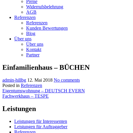
Preise
Widerrufsbelehrung
AGB
Referenzen
Referenzen
Kunden Bewertungen
Blog
Über uns
Über uns
Kontakt
Partner
Einfamilienhaus – BÜCHEN
admin-hillbg
12. Mai 2018
No comments
Posted in
Referenzen
Beitragsnavigation
Eigentumswohnung – DEUTSCH EVERN
Fachwerkhaus – TESPE
Leistungen
Leistungen für Interessenten
Leistungen für Auftraggeber
Referenzen