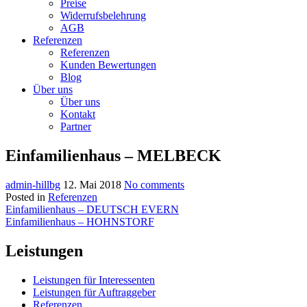
Preise
Widerrufsbelehrung
AGB
Referenzen
Referenzen
Kunden Bewertungen
Blog
Über uns
Über uns
Kontakt
Partner
Einfamilienhaus – MELBECK
admin-hillbg
12. Mai 2018
No comments
Posted in
Referenzen
Beitragsnavigation
Einfamilienhaus – DEUTSCH EVERN
Einfamilienhaus – HOHNSTORF
Leistungen
Leistungen für Interessenten
Leistungen für Auftraggeber
Referenzen