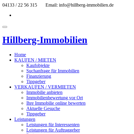
Skip
04133 / 22 56 315
Email: info@hillberg-immobilien.de
to
fa-
content
facebook
Toggle
navigation
Hillberg-Immobilien
Home
KAUFEN / MIETEN
Kaufobjekte
Suchanfrage für Immobilien
Finanzierung
Tippgeber
VERKAUFEN / VERMIETEN
Immobilie anbieten
Immobilienbewertung vor Ort
Ihre Immobilie online bewerten
Aktuelle Gesuche
Tippgeber
Leistungen
Leistungen für Interessenten
Leistungen für Auftraggeber