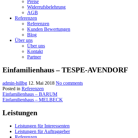
Preise
Widerrufsbelehrung
AGB
Referenzen
Referenzen
Kunden Bewertungen
Blog
Über uns
Über uns
Kontakt
Partner
Einfamilienhaus – TESPE-AVENDORF
admin-hillbg
12. Mai 2018
No comments
Posted in
Referenzen
Beitragsnavigation
Einfamilienhaus – BARUM
Einfamilienhaus – MELBECK
Leistungen
Leistungen für Interessenten
Leistungen für Auftraggeber
Referenzen