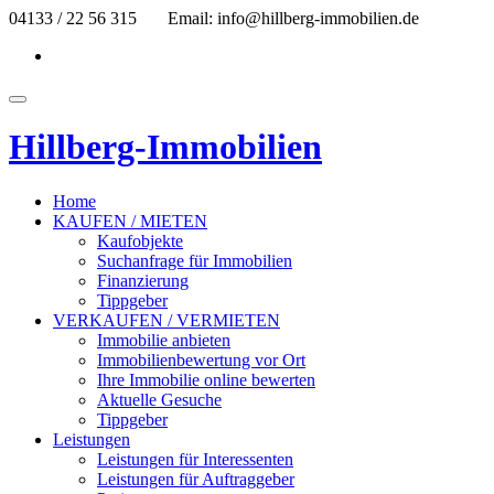
Skip
04133 / 22 56 315
Email: info@hillberg-immobilien.de
to
fa-
content
facebook
Toggle
navigation
Hillberg-Immobilien
Home
KAUFEN / MIETEN
Kaufobjekte
Suchanfrage für Immobilien
Finanzierung
Tippgeber
VERKAUFEN / VERMIETEN
Immobilie anbieten
Immobilienbewertung vor Ort
Ihre Immobilie online bewerten
Aktuelle Gesuche
Tippgeber
Leistungen
Leistungen für Interessenten
Leistungen für Auftraggeber