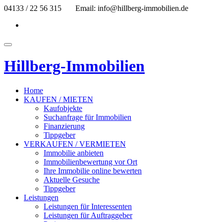
Skip
04133 / 22 56 315
Email: info@hillberg-immobilien.de
to
fa-
content
facebook
Toggle
navigation
Hillberg-Immobilien
Home
KAUFEN / MIETEN
Kaufobjekte
Suchanfrage für Immobilien
Finanzierung
Tippgeber
VERKAUFEN / VERMIETEN
Immobilie anbieten
Immobilienbewertung vor Ort
Ihre Immobilie online bewerten
Aktuelle Gesuche
Tippgeber
Leistungen
Leistungen für Interessenten
Leistungen für Auftraggeber