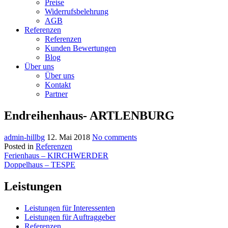
Preise
Widerrufsbelehrung
AGB
Referenzen
Referenzen
Kunden Bewertungen
Blog
Über uns
Über uns
Kontakt
Partner
Endreihenhaus- ARTLENBURG
admin-hillbg
12. Mai 2018
No comments
Posted in
Referenzen
Beitragsnavigation
Ferienhaus – KIRCHWERDER
Doppelhaus – TESPE
Leistungen
Leistungen für Interessenten
Leistungen für Auftraggeber
Referenzen