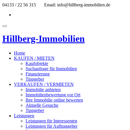
Skip
04133 / 22 56 315
Email: info@hillberg-immobilien.de
to
fa-
content
facebook
Toggle
navigation
Hillberg-Immobilien
Home
KAUFEN / MIETEN
Kaufobjekte
Suchanfrage für Immobilien
Finanzierung
Tippgeber
VERKAUFEN / VERMIETEN
Immobilie anbieten
Immobilienbewertung vor Ort
Ihre Immobilie online bewerten
Aktuelle Gesuche
Tippgeber
Leistungen
Leistungen für Interessenten
Leistungen für Auftraggeber