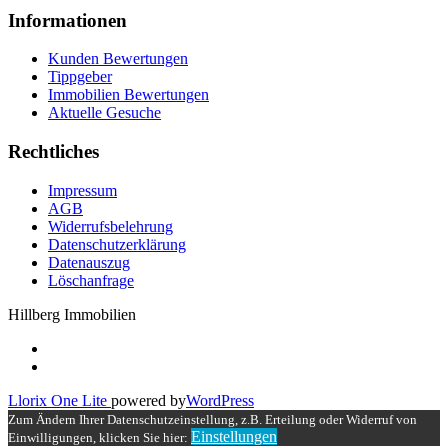
Informationen
Kunden Bewertungen
Tippgeber
Immobilien Bewertungen
Aktuelle Gesuche
Rechtliches
Impressum
AGB
Widerrufsbelehrung
Datenschutzerklärung
Datenauszug
Löschanfrage
Hillberg Immobilien
Secondary
fa-
facebook
fa-
Menu
at
Llorix One Lite
powered by
WordPress
Scroll
Zum Ändern Ihrer Datenschutzeinstellung, z.B. Erteilung oder Widerruf von
Up
Einstellungen
Einwilligungen, klicken Sie hier: