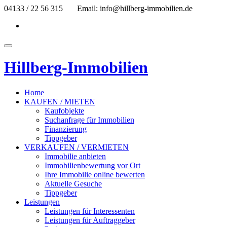
Skip
04133 / 22 56 315
Email: info@hillberg-immobilien.de
to
fa-
content
facebook
Toggle
navigation
Hillberg-Immobilien
Home
KAUFEN / MIETEN
Kaufobjekte
Suchanfrage für Immobilien
Finanzierung
Tippgeber
VERKAUFEN / VERMIETEN
Immobilie anbieten
Immobilienbewertung vor Ort
Ihre Immobilie online bewerten
Aktuelle Gesuche
Tippgeber
Leistungen
Leistungen für Interessenten
Leistungen für Auftraggeber