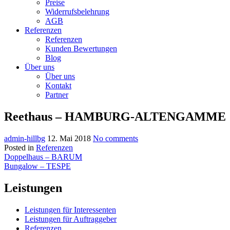
Preise
Widerrufsbelehrung
AGB
Referenzen
Referenzen
Kunden Bewertungen
Blog
Über uns
Über uns
Kontakt
Partner
Reethaus – HAMBURG-ALTENGAMME
admin-hillbg
12. Mai 2018
No comments
Posted in
Referenzen
Beitragsnavigation
Doppelhaus – BARUM
Bungalow – TESPE
Leistungen
Leistungen für Interessenten
Leistungen für Auftraggeber
Referenzen