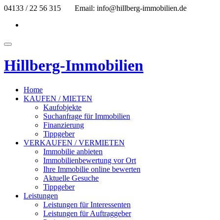
Skip
04133 / 22 56 315
Email: info@hillberg-immobilien.de
to
fa-
content
facebook
Toggle
navigation
Hillberg-Immobilien
Home
KAUFEN / MIETEN
Kaufobjekte
Suchanfrage für Immobilien
Finanzierung
Tippgeber
VERKAUFEN / VERMIETEN
Immobilie anbieten
Immobilienbewertung vor Ort
Ihre Immobilie online bewerten
Aktuelle Gesuche
Tippgeber
Leistungen
Leistungen für Interessenten
Leistungen für Auftraggeber